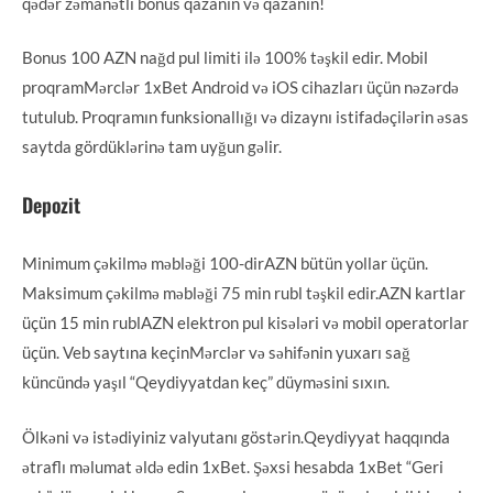
qədər zəmanətli bonus qazanın və qazanın!
Bonus 100 AZN nağd pul limiti ilə 100% təşkil edir. Mobil
proqramMərclər 1xBet Android və iOS cihazları üçün nəzərdə
tutulub. Proqramın funksionallığı və dizaynı istifadəçilərin əsas
saytda gördüklərinə tam uyğun gəlir.
Depozit
Minimum çəkilmə məbləği 100-dirAZN bütün yollar üçün.
Maksimum çəkilmə məbləği 75 min rubl təşkil edir.AZN kartlar
üçün 15 min rublAZN elektron pul kisələri və mobil operatorlar
üçün. Veb saytına keçinMərclər və səhifənin yuxarı sağ
küncündə yaşıl “Qeydiyyatdan keç” düyməsini sıxın.
Ölkəni və istədiyiniz valyutanı göstərin.Qeydiyyat haqqında
ətraflı məlumat əldə edin 1xBet. Şəxsi hesabda 1xBet “Geri