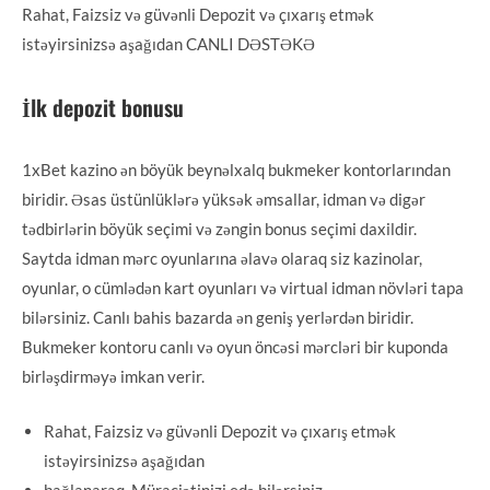
Rahat, Faizsiz və güvənli Depozit və çıxarış etmək
istəyirsinizsə aşağıdan CANLI DƏSTƏKƏ
İlk depozit bonusu
1xBet kazino ən böyük beynəlxalq bukmeker kontorlarından
biridir. Əsas üstünlüklərə yüksək əmsallar, idman və digər
tədbirlərin böyük seçimi və zəngin bonus seçimi daxildir.
Saytda idman mərc oyunlarına əlavə olaraq siz kazinolar,
oyunlar, o cümlədən kart oyunları və virtual idman növləri tapa
bilərsiniz. Canlı bahis bazarda ən geniş yerlərdən biridir.
Bukmeker kontoru canlı və oyun öncəsi mərcləri bir kuponda
birləşdirməyə imkan verir.
Rahat, Faizsiz və güvənli Depozit və çıxarış etmək
istəyirsinizsə aşağıdan
bağlanaraq, Müraciətinizi edə bilərsiniz.