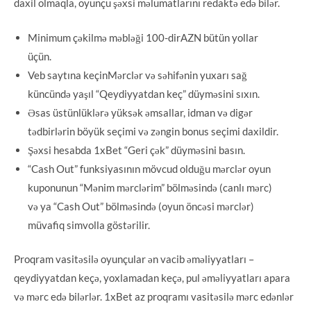
daxil olmaqla, oyunçu şəxsi məlumatlarını redaktə edə bilər.
Minimum çəkilmə məbləği 100-dirAZN bütün yollar
üçün.
Veb saytına keçinMərclər və səhifənin yuxarı sağ
küncündə yaşıl “Qeydiyyatdan keç” düyməsini sıxın.
Əsas üstünlüklərə yüksək əmsallar, idman və digər
tədbirlərin böyük seçimi və zəngin bonus seçimi daxildir.
Şəxsi hesabda 1xBet “Geri çək” düyməsini basın.
“Cash Out” funksiyasının mövcud olduğu mərclər oyun
kuponunun “Mənim mərclərim” bölməsində (canlı mərc)
və ya “Cash Out” bölməsində (oyun öncəsi mərclər)
müvafiq simvolla göstərilir.
Proqram vasitəsilə oyunçular ən vacib əməliyyatları –
qeydiyyatdan keçə, yoxlamadan keçə, pul əməliyyatları apara
və mərc edə bilərlər. 1xBet az proqramı vasitəsilə mərc edənlər