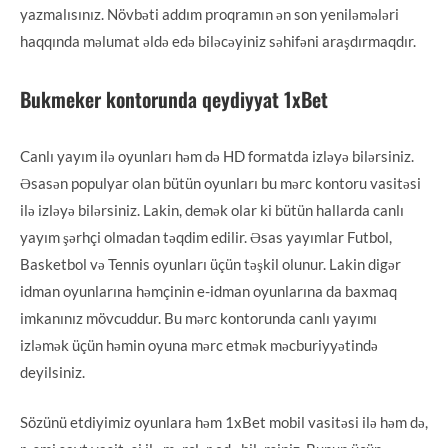
yazmalısınız. Növbəti addım proqramın ən son yeniləmələri
haqqında məlumat əldə edə biləcəyiniz səhifəni araşdırmaqdır.
Bukmeker kontorunda qeydiyyat 1xBet
Canlı yayım ilə oyunları həm də HD formatda izləyə bilərsiniz.
Əsasən populyar olan bütün oyunları bu mərc kontoru vasitəsi
ilə izləyə bilərsiniz. Lakin, demək olar ki bütün hallarda canlı
yayım şərhçi olmadan təqdim edilir. Əsas yayımlar Futbol,
Basketbol və Tennis oyunları üçün təşkil olunur. Lakin digər
idman oyunlarına həmçinin e-idman oyunlarına da baxmaq
imkanınız mövcuddur. Bu mərc kontorunda canlı yayımı
izləmək üçün həmin oyuna mərc etmək məcburiyyətində
deyilsiniz.
Sözünü etdiyimiz oyunlara həm 1xBet mobil vasitəsi ilə həm də,