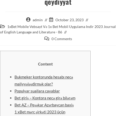
qeydiyyat
admin
October 23, 2023
1xBet Mobile Vebsayt Və 1x Bet Mobil Uygulama Indir 2023 Journal
of English Language and Literature - 86
0 Comments
Content
Bukmeker kontorunda hesabı necə
maliyyələşdirmək olar?
Populyar suallara cavablar
Bet giriş – Kontora necə girə bilərəm
Bet AZ – Peşəkar Azərbaycan baxiş
1 xBet mərc şirkəti 2023 üçün