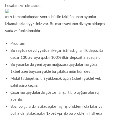
hesabınızın olmasıdır.
ınızı tamamladıqdan sonra, bütün təklif olunan oyunları
izləmək səlahiyyətiniz var. Bu mərc saytının dizaynı olduqca
sadə və funksionaldır.
Proqram
Bu saytda qeydiyyatdan keçən istifadəçilər ilk depozitə
qədər 130 avroya qədər 100% ilkin depozit alacaqlar.
Bu yaxınlarda yeni oyun mağazası qaydalarına görə
1xbet azerbaycan yukle bu şəkildə mümkün deyil.
Mobil tətbiqetmələri yükləmək üçün 1xbet (yukle) veb
səhifəsinə keçin.
Çıxarma qaydalarda göstərilən şərtlərə uyğun olaraq
aparılır.
Bəzi bölgələrdə istifadəçilərin giriş problemi ola bilər və
bu halda istifadəçilər 1xbet vpn ilə bu problemi həll edə