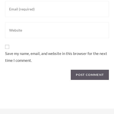
Save my name, email, and website in this browser for the next
time I comment.