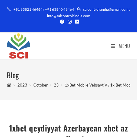
+91 63821 46464 / +91 63840 46464
saicontrolsindia@gmail.com ;
info@saicontrolsindia.com
MENU
Blog
>
2023
>
October
>
23
>
1xBet Mobile Vebsayt Və 1x Bet Mobil Uy
1xbet qeydiyyat Azerbaycan xbet az