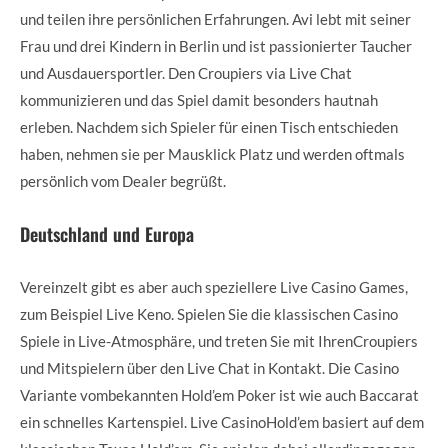
und teilen ihre persönlichen Erfahrungen. Avi lebt mit seiner
Frau und drei Kindern in Berlin und ist passionierter Taucher
und Ausdauersportler. Den Croupiers via Live Chat
kommunizieren und das Spiel damit besonders hautnah
erleben. Nachdem sich Spieler für einen Tisch entschieden
haben, nehmen sie per Mausklick Platz und werden oftmals
persönlich vom Dealer begrüßt.
Deutschland und Europa
Vereinzelt gibt es aber auch speziellere Live Casino Games,
zum Beispiel Live Keno. Spielen Sie die klassischen Casino
Spiele in Live-Atmosphäre, und treten Sie mit IhrenCroupiers
und Mitspielern über den Live Chat in Kontakt. Die Casino
Variante vombekannten Hold’em Poker ist wie auch Baccarat
ein schnelles Kartenspiel. Live CasinoHold’em basiert auf dem