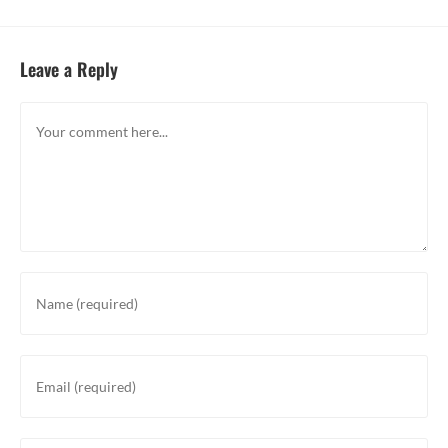
Leave a Reply