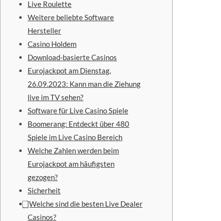
Live Roulette
Weitere beliebte Software
Hersteller
Casino Holdem
Download-basierte Casinos
Eurojackpot am Dienstag,
26.09.2023: Kann man die Ziehung
live im TV sehen?
Software für Live Casino Spiele
Boomerang: Entdeckt über 480
Spiele im Live Casino Bereich
Welche Zahlen werden beim
Eurojackpot am häufigsten
gezogen?
Sicherheit
⃣ Welche sind die besten Live Dealer
Casinos?