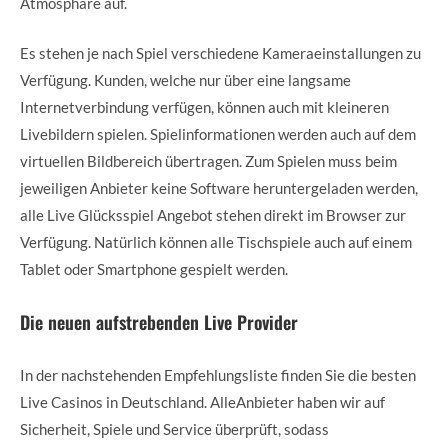
Atmosphäre auf.
Es stehen je nach Spiel verschiedene Kameraeinstallungen zu
Verfügung. Kunden, welche nur über eine langsame
Internetverbindung verfügen, können auch mit kleineren
Livebildern spielen. Spielinformationen werden auch auf dem
virtuellen Bildbereich übertragen. Zum Spielen muss beim
jeweiligen Anbieter keine Software heruntergeladen werden,
alle Live Glücksspiel Angebot stehen direkt im Browser zur
Verfügung. Natürlich können alle Tischspiele auch auf einem
Tablet oder Smartphone gespielt werden.
Die neuen aufstrebenden Live Provider
In der nachstehenden Empfehlungsliste finden Sie die besten
Live Casinos in Deutschland. AlleAnbieter haben wir auf
Sicherheit, Spiele und Service überprüft, sodass