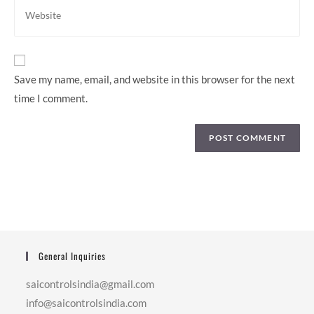
Save my name, email, and website in this browser for the next
time I comment.
General Inquiries
saicontrolsindia@gmail.com
info@saicontrolsindia.com