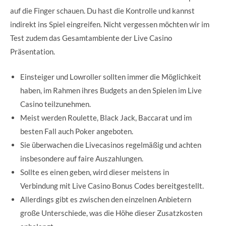
auf die Finger schauen. Du hast die Kontrolle und kannst
indirekt ins Spiel eingreifen. Nicht vergessen möchten wir im
Test zudem das Gesamtambiente der Live Casino
Präsentation.
Einsteiger und Lowroller sollten immer die Möglichkeit
haben, im Rahmen ihres Budgets an den Spielen im Live
Casino teilzunehmen.
Meist werden Roulette, Black Jack, Baccarat und im
besten Fall auch Poker angeboten.
Sie überwachen die Livecasinos regelmäßig und achten
insbesondere auf faire Auszahlungen.
Sollte es einen geben, wird dieser meistens in
Verbindung mit Live Casino Bonus Codes bereitgestellt.
Allerdings gibt es zwischen den einzelnen Anbietern
große Unterschiede, was die Höhe dieser Zusatzkosten