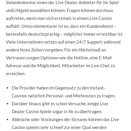
Siebedenkenlos einen der Live Dealer Anbieter für Ihr Spiel
umEchtgeld auswählen können. Fragen können durchaus
auftreten, wenn man sich erstmals in einem Live Casino
aufhält. Umso elementarer ist es, dass ein Kundendienst –
bestenfalls deutschsprachig – möglichst immer erreichbar ist.
Viele Unternehmen setzen auf einen 24/7 Support, während
andere feste Zeiten vorgeben. Für ein Höchstmaß an
Vertrauen sorgen Optionen wie die Hotline, eine E-Mail
Adresse und die Möglichkeit, Mitarbeiter im Live Chat zu
erreichen.
Die Provider haben im Gegensatz zu den Instant-
Casinos natürlich Personal- und Mietkosten zu tragen.
Darüber hinaus gibt es schon Versuche, einige Live
Dealer Casino Spiele sogar in 4k zu übertragen.
Abbrüche oder Stockungen der Streams können das Live
Casino spielen sehr schnell zur einer Qual werden