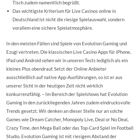
Tisch zudem namentlich begrüßt.
Das wichtigste Kriterium für Live Casinos online in
Deutschland ist nicht die riesige Spielauswahl, sondern
vorallem eine sichere Spielatmosphäre.
In den meisten Fällen sind Spiele von Evolution Gaming und
Ezugi vertreten. Die klassischen Live Casino Apps für iPhone,
iPad und Android sehen wir in unseren Tests lediglich als ein
kleines Plus obendrauf. Setzt der Online Anbieter
ausschließlich auf native App-Ausführungen, so ist er aus
unserer Sicht in der heutigen Zeit nicht wirklich
konkurrenzfähig. – Im Bereich der Spielshows hat Evolution
Gaming in den zurückliegenden Jahren zudem eindrucksvolle
Trends gesetzt. Wir denken an dieser Stelle nur an solche
Games wie Dream Catcher, Monopoly Live, Deal or No Deal,
Crazy Time, den Mega Ball oder das Top-Card Spiel im Football
Studio. Evolution Gaming ist mit riesigem Abstand der