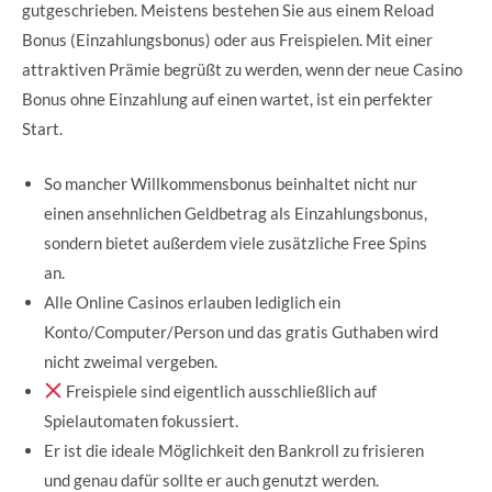
gutgeschrieben. Meistens bestehen Sie aus einem Reload
Bonus (Einzahlungsbonus) oder aus Freispielen. Mit einer
attraktiven Prämie begrüßt zu werden, wenn der neue Casino
Bonus ohne Einzahlung auf einen wartet, ist ein perfekter
Start.
So mancher Willkommensbonus beinhaltet nicht nur
einen ansehnlichen Geldbetrag als Einzahlungsbonus,
sondern bietet außerdem viele zusätzliche Free Spins
an.
Alle Online Casinos erlauben lediglich ein
Konto/Computer/Person und das gratis Guthaben wird
nicht zweimal vergeben.
Freispiele sind eigentlich ausschließlich auf
Spielautomaten fokussiert.
Er ist die ideale Möglichkeit den Bankroll zu frisieren
und genau dafür sollte er auch genutzt werden.