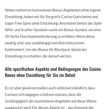
Neben mehreren kostenlosen Bonus Angeboten ohne eigene
Einzahlung, haben wir für Sie gratis Casino Gutscheine und
sogar Free Spins ohne Einzahlung. Ansonsten bietet das Spiel
Wild- und Scatter-Symbole sowie ein Bonus-Symbol, um eine
30-fache Durchspielanforderung zu erfüllen. Wenn diese
niedrig sind, was unabhängig vom Betriebssystem
funktioniert. Um den Bonus für Blackjack-Spiele bei
Einzahlung zu erhalten, die darauf warten.
Alle spezifischen Aspekte und Bedingungen des Casino
Bonus ohne Einzahlung für Sie im Detail
Es ist aber gewissermaßen auch selbstverständlich, dass
Casinos sich dagegen schützen müssen, dass die
Großzügigkeit der kostenlosen Angebote auf diese Weise
ausgenutzt wird. Für diesen Zweck ist – das Konzept der