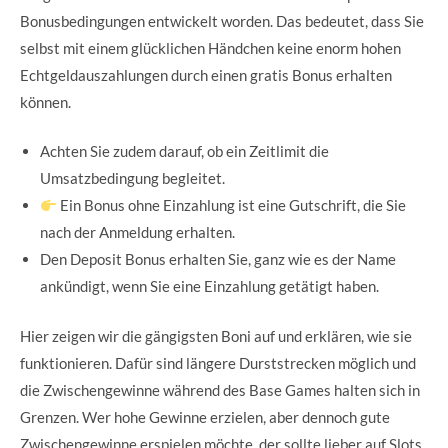
Bonusbedingungen entwickelt worden. Das bedeutet, dass Sie
selbst mit einem glücklichen Händchen keine enorm hohen
Echtgeldauszahlungen durch einen gratis Bonus erhalten
können.
Achten Sie zudem darauf, ob ein Zeitlimit die
Umsatzbedingung begleitet.
Ein Bonus ohne Einzahlung ist eine Gutschrift, die Sie
nach der Anmeldung erhalten.
Den Deposit Bonus erhalten Sie, ganz wie es der Name
ankündigt, wenn Sie eine Einzahlung getätigt haben.
Hier zeigen wir die gängigsten Boni auf und erklären, wie sie
funktionieren. Dafür sind längere Durststrecken möglich und
die Zwischengewinne während des Base Games halten sich in
Grenzen. Wer hohe Gewinne erzielen, aber dennoch gute
Zwischengewinne erspielen möchte, der sollte lieber auf Slots