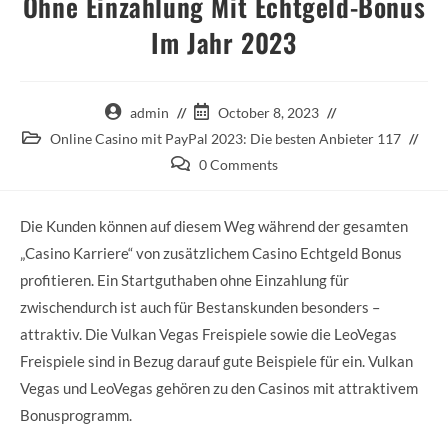
Ohne Einzahlung Mit Echtgeld-Bonus
Im Jahr 2023
admin
October 8, 2023
Online Casino mit PayPal 2023: Die besten Anbieter 117
0 Comments
Die Kunden können auf diesem Weg während der gesamten
„Casino Karriere“ von zusätzlichem Casino Echtgeld Bonus
profitieren. Ein Startguthaben ohne Einzahlung für
zwischendurch ist auch für Bestanskunden besonders –
attraktiv. Die Vulkan Vegas Freispiele sowie die LeoVegas
Freispiele sind in Bezug darauf gute Beispiele für ein. Vulkan
Vegas und LeoVegas gehören zu den Casinos mit attraktivem
Bonusprogramm.