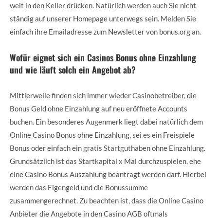
weit in den Keller drücken. Natürlich werden auch Sie nicht
ständig auf unserer Homepage unterwegs sein. Melden Sie
einfach ihre Emailadresse zum Newsletter von bonus.org an.
Wofür eignet sich ein Casinos Bonus ohne Einzahlung
und wie läuft solch ein Angebot ab?
Mittlerweile finden sich immer wieder Casinobetreiber, die
Bonus Geld ohne Einzahlung auf neu eröffnete Accounts
buchen. Ein besonderes Augenmerk liegt dabei natürlich dem
Online Casino Bonus ohne Einzahlung, sei es ein Freispiele
Bonus oder einfach ein gratis Startguthaben ohne Einzahlung.
Grundsätzlich ist das Startkapital x Mal durchzuspielen, ehe
eine Casino Bonus Auszahlung beantragt werden darf. Hierbei
werden das Eigengeld und die Bonussumme
zusammengerechnet. Zu beachten ist, dass die Online Casino
Anbieter die Angebote in den Casino AGB oftmals