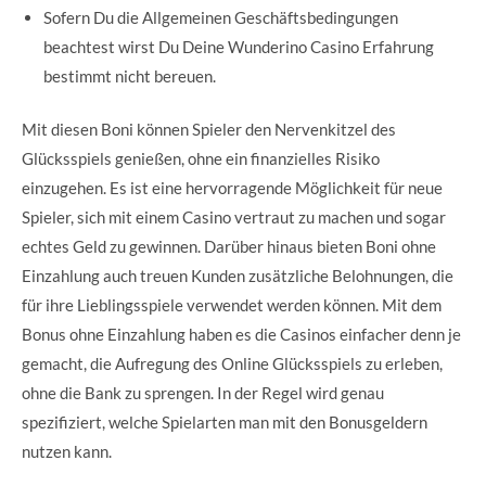
Sofern Du die Allgemeinen Geschäftsbedingungen
beachtest wirst Du Deine Wunderino Casino Erfahrung
bestimmt nicht bereuen.
Mit diesen Boni können Spieler den Nervenkitzel des
Glücksspiels genießen, ohne ein finanzielles Risiko
einzugehen. Es ist eine hervorragende Möglichkeit für neue
Spieler, sich mit einem Casino vertraut zu machen und sogar
echtes Geld zu gewinnen. Darüber hinaus bieten Boni ohne
Einzahlung auch treuen Kunden zusätzliche Belohnungen, die
für ihre Lieblingsspiele verwendet werden können. Mit dem
Bonus ohne Einzahlung haben es die Casinos einfacher denn je
gemacht, die Aufregung des Online Glücksspiels zu erleben,
ohne die Bank zu sprengen. In der Regel wird genau
spezifiziert, welche Spielarten man mit den Bonusgeldern
nutzen kann.