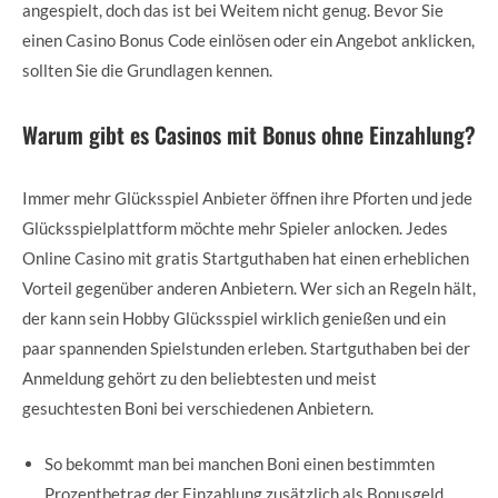
angespielt, doch das ist bei Weitem nicht genug. Bevor Sie
einen Casino Bonus Code einlösen oder ein Angebot anklicken,
sollten Sie die Grundlagen kennen.
Warum gibt es Casinos mit Bonus ohne Einzahlung?
Immer mehr Glücksspiel Anbieter öffnen ihre Pforten und jede
Glücksspielplattform möchte mehr Spieler anlocken. Jedes
Online Casino mit gratis Startguthaben hat einen erheblichen
Vorteil gegenüber anderen Anbietern. Wer sich an Regeln hält,
der kann sein Hobby Glücksspiel wirklich genießen und ein
paar spannenden Spielstunden erleben. Startguthaben bei der
Anmeldung gehört zu den beliebtesten und meist
gesuchtesten Boni bei verschiedenen Anbietern.
So bekommt man bei manchen Boni einen bestimmten
Prozentbetrag der Einzahlung zusätzlich als Bonusgeld.