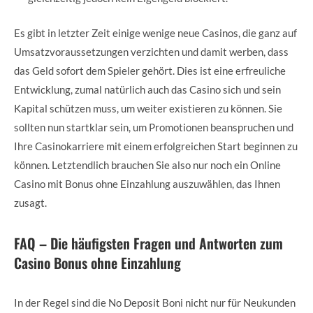
Es gibt in letzter Zeit einige wenige neue Casinos, die ganz auf
Umsatzvoraussetzungen verzichten und damit werben, dass
das Geld sofort dem Spieler gehört. Dies ist eine erfreuliche
Entwicklung, zumal natürlich auch das Casino sich und sein
Kapital schützen muss, um weiter existieren zu können. Sie
sollten nun startklar sein, um Promotionen beanspruchen und
Ihre Casinokarriere mit einem erfolgreichen Start beginnen zu
können. Letztendlich brauchen Sie also nur noch ein Online
Casino mit Bonus ohne Einzahlung auszuwählen, das Ihnen
zusagt.
FAQ – Die häufigsten Fragen und Antworten zum
Casino Bonus ohne Einzahlung
In der Regel sind die No Deposit Boni nicht nur für Neukunden