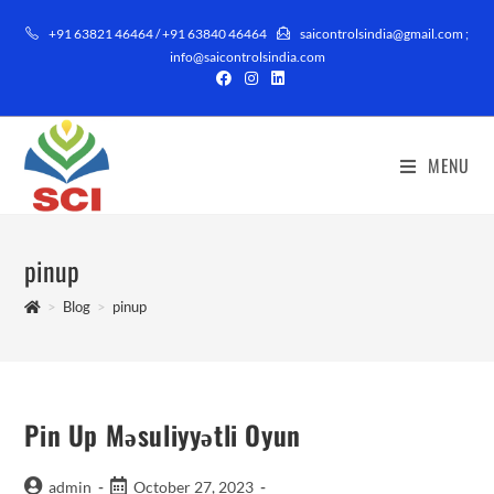
+91 63821 46464 / +91 63840 46464
saicontrolsindia@gmail.com ;
info@saicontrolsindia.com
MENU
pinup
>
Blog
>
pinup
Pin Up Məsuliyyətli Oyun
admin
October 27, 2023