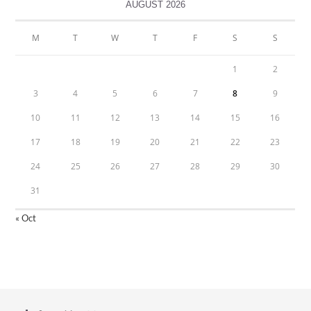
AUGUST 2026
M
T
W
T
F
S
S
1
2
3
4
5
6
7
8
9
10
11
12
13
14
15
16
17
18
19
20
21
22
23
24
25
26
27
28
29
30
31
« Oct