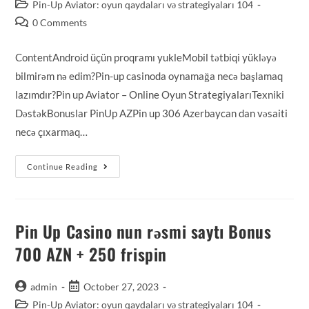
Pin-Up Aviator: oyun qaydaları və strategiyaları 104
0 Comments
ContentAndroid üçün proqramı yukleMobil tətbiqi yükləyə
bilmirəm nə edim?Pin-up casinoda oynamağa necə başlamaq
lazımdır?Pin up Aviator – Online Oyun StrategiyalarıTexniki
DəstəkBonuslar PinUp AZPin up 306 Azerbaycan dan vəsaiti
necə çıxarmaq…
Continue Reading
Pin Up Casino nun rəsmi saytı Bonus
700 AZN + 250 frispin
admin
October 27, 2023
Pin-Up Aviator: oyun qaydaları və strategiyaları 104