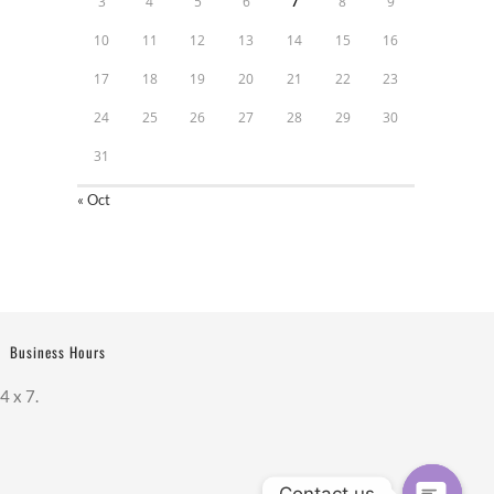
3
4
5
6
7
8
9
10
11
12
13
14
15
16
17
18
19
20
21
22
23
24
25
26
27
28
29
30
31
« Oct
Business Hours
4 x 7.
Contact us