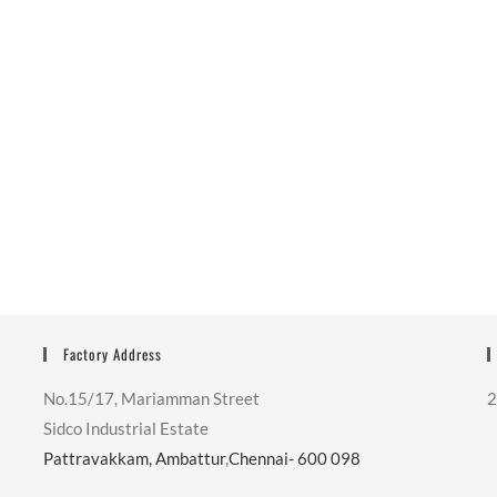
Factory Address
No.15/17, Mariamman Street
2
Sidco Industrial Estate
Pattravakkam, Ambattur
,
Chennai- 600 098