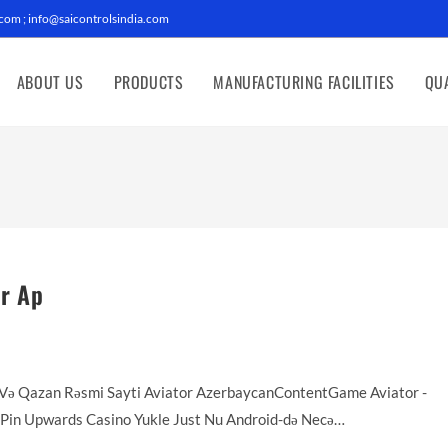
com ; info@saicontrolsindia.com
ABOUT US
PRODUCTS
MANUFACTURING FACILITIES
QUA
ir Ap
 Və Qazan Rəsmi Sayti Aviator AzerbaycanContentGame Aviator -
in Upwards Casino Yukle Just Nu Android-də Necə…