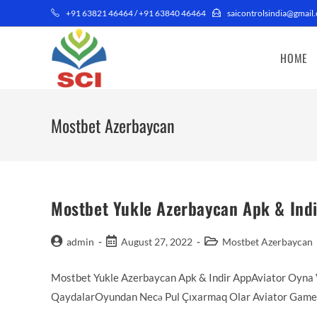
+91 63821 46464 / +91 63840 46464
saicontrolsindia@gmail.
HOME
Mostbet Azerbaycan
Mostbet Yukle Azerbaycan Apk & Ind
admin
August 27, 2022
Mostbet Azerbaycan
Mostbet Yukle Azerbaycan Apk & Indir AppAviator Oyna
QaydalarOyundan Necə Pul Çıxarmaq Olar Aviator GameP