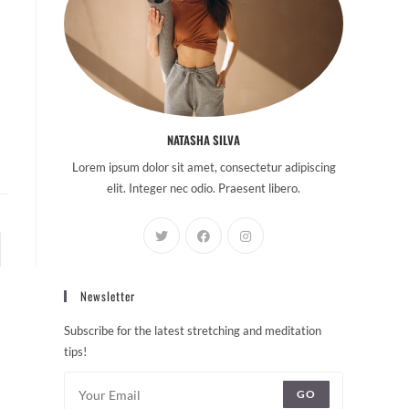
NATASHA SILVA
Lorem ipsum dolor sit amet, consectetur adipiscing
elit. Integer nec odio. Praesent libero.
Newsletter
Subscribe for the latest stretching and meditation
tips!
GO