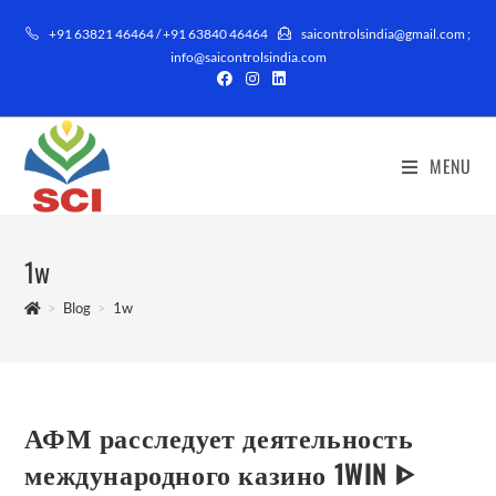
+91 63821 46464 / +91 63840 46464
saicontrolsindia@gmail.com ;
info@saicontrolsindia.com
MENU
1w
>
Blog
>
1w
АФМ расследует деятельность
международного казино 1WIN ᐈ