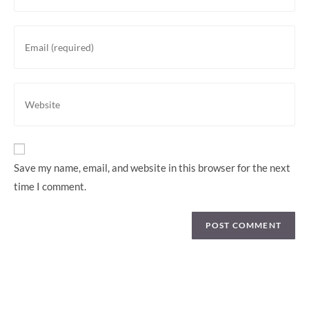
Save my name, email, and website in this browser for the next
time I comment.