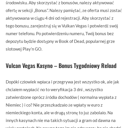
środowisku. Aby skorzystać z bonusów, należy aktywować
ofertę w sekcji „Bonus”. Należy pamiętać, że oferta musi zostać
aktywowana w ciągu 4 dni od rejestracji. Aby skorzystać z
tego bonusu, zarejestruj się w Vulkan Vegas i potwierdź swój
numer telefonu. Po potwierdzeniu numeru, Twój bonus bez
depozytu będzie dostępny w Book of Dead, popularnej grze
slotowej Play’n GO.
Vulcan Vegas Kasyno – Bonus Tygodniowy Reload
Dopóki człowiek wpłaca i przegrywa jest wszystko ok, ale jak
chciałem wypłacić no to weryfikacja 3 dni , wszystko
zatwierdzone oprócz źródła dochodów ( normalna wypłata z
Niemiec ) i co? Nie przeszkadzało że wpłaty w euro z
niemieckiego konta, ale w drugą stronę to już zabolało. Na
innych kasynach nie ma takich sytuacji a gram od dawna na
wielu portalach. Na pewno tego im nie odpuszczę bo nie chodzi