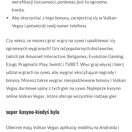
weryfikacji tożsamości, ponieważ jest to ogromna
kwota.
Aby skorzystać z tego bonusu, zarejestruj się w Vulkan
Vegas i potwierdź swój numer telefonu.
Czy wiesz, że możesz grać w gry na żywo i spodziewać się
ogromnych wygranych? Gry od popularnych dostawców,
takich jak Amusnet interactive, Betgames, Evolution Gaming,
Ezugi, Pragmatic Play, Swintt i TVBET. Więc graj więcej i bierz
udział w grach na żywo, aby wygrać ekscytujące nagrody i
bonusy. Możesz także wygrać niespodziewane bonusy i Vulkan
Vegas darmowe spiny z tych gier na żywo. Najlepsze kasyno
online Vulkan Vegas , które oferuje wszystkie rodzaje gier.
super kasyno-kiedyś bylo
Obecnie mają Vulkan Vegas aplikację mobilną na Androida i