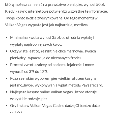
którą możesz zamienić na prawdziwe pieniądze, wynosi 50 zł.
Kiedy kasyno internetowe potwierdzi wszystkie te informacje,
Twoje konto będzie zweryfikowane. Od tego momentu w
Vulkan Vegas wypłata jest jak najbardziej możliwa.
Minimalna kwota wynosi 35 zł, co utrudnia wpłatę i
wypłatę najdrobniejszych kwot.
Oczywiste jest to, że nikt nie chce marnować swoich
pieniędzy i wpłacać je do nieznanych źródeł.
Procent zwrotu zależy od poziomu lojalności i może
wynosić od 3% do 12%.
Poza szerokim wyborem gier wielkim atutem kasyna
jest możliwość wykonywania wpłat metodą Paysafecard.
Najlepsze kasyno online Vulkan Vegas , które oferuje
wszystkie rodzaje gier.
Gry Insta w Vulkan Vegas Casino dadzą Ci bardzo dużo
radości.