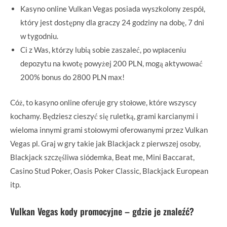
Kasyno online Vulkan Vegas posiada wyszkolony zespół,
który jest dostępny dla graczy 24 godziny na dobę, 7 dni
w tygodniu.
Ci z Was, którzy lubią sobie zaszaleć, po wpłaceniu
depozytu na kwotę powyżej 200 PLN, mogą aktywować
200% bonus do 2800 PLN max!
Cóż, to kasyno online oferuje gry stołowe, które wszyscy
kochamy. Będziesz cieszyć się ruletką, grami karcianymi i
wieloma innymi grami stołowymi oferowanymi przez Vulkan
Vegas pl. Graj w gry takie jak Blackjack z pierwszej osoby,
Blackjack szczęśliwa siódemka, Beat me, Mini Baccarat,
Casino Stud Poker, Oasis Poker Classic, Blackjack European
itp.
Vulkan Vegas kody promocyjne – gdzie je znaleźć?