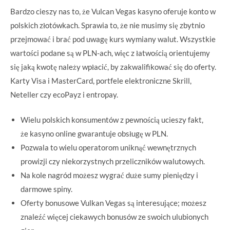
Bardzo cieszy nas to, że Vulcan Vegas kasyno oferuje konto w
polskich złotówkach. Sprawia to, że nie musimy się zbytnio
przejmować i brać pod uwagę kurs wymiany walut. Wszystkie
wartości podane są w PLN-ach, więc z łatwością orientujemy
się jaką kwotę należy wpłacić, by zakwalifikować się do oferty.
Karty Visa i MasterCard, portfele elektroniczne Skrill,
Neteller czy ecoPayz i entropay.
Wielu polskich konsumentów z pewnością ucieszy fakt,
że kasyno online gwarantuje obsługę w PLN.
Pozwala to wielu operatorom uniknąć wewnętrznych
prowizji czy niekorzystnych przeliczników walutowych.
Na kole nagród możesz wygrać duże sumy pieniędzy i
darmowe spiny.
Oferty bonusowe Vulkan Vegas są interesujące; możesz
znaleźć więcej ciekawych bonusów ze swoich ulubionych