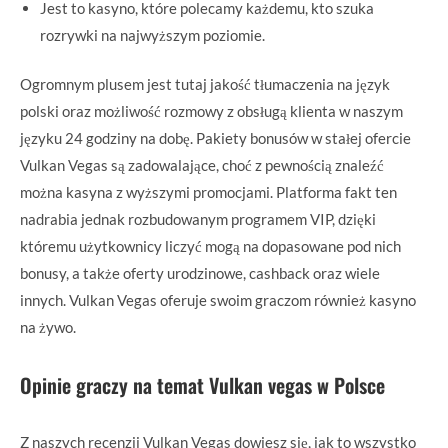
Jest to kasyno, które polecamy każdemu, kto szuka
rozrywki na najwyższym poziomie.
Ogromnym plusem jest tutaj jakość tłumaczenia na język
polski oraz możliwość rozmowy z obsługą klienta w naszym
języku 24 godziny na dobę. Pakiety bonusów w stałej ofercie
Vulkan Vegas są zadowalające, choć z pewnością znaleźć
można kasyna z wyższymi promocjami. Platforma fakt ten
nadrabia jednak rozbudowanym programem VIP, dzięki
któremu użytkownicy liczyć mogą na dopasowane pod nich
bonusy, a także oferty urodzinowe, cashback oraz wiele
innych. Vulkan Vegas oferuje swoim graczom również kasyno
na żywo.
Opinie graczy na temat Vulkan vegas w Polsce
Z naszych recenzji Vulkan Vegas dowiesz się, jak to wszystko