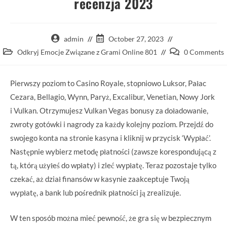
recenzja 2023
admin
October 27, 2023
Odkryj Emocje Związane z Grami Online 801
0 Comments
Pierwszy poziom to Casino Royale, stopniowo Luksor, Pałac
Cezara, Bellagio, Wynn, Paryż, Excalibur, Venetian, Nowy Jork
i Vulkan. Otrzymujesz Vulkan Vegas bonusy za doładowanie,
zwroty gotówki i nagrody za każdy kolejny poziom. Przejdź do
swojego konta na stronie kasyna i kliknij w przycisk ‘Wypłać’.
Następnie wybierz metodę płatności (zawsze korespondującą z
tą, którą użyłeś do wpłaty) i zleć wypłatę. Teraz pozostaje tylko
czekać, aż dział finansów w kasynie zaakceptuje Twoją
wypłatę, a bank lub pośrednik płatności ją zrealizuje.
W ten sposób można mieć pewność, że gra się w bezpiecznym