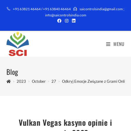
+91 63821 46464 / +91 63840 46464
saicontrolsindia@gmail.com ;
info@saicontrolsindia.com
MENU
Blog
>
2023
>
October
>
27
>
Odkryj Emocje Związane z Grami Online
Vulkan Vegas kasyno opinie i