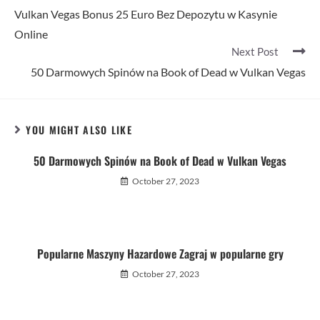
Vulkan Vegas Bonus 25 Euro Bez Depozytu w Kasynie
Online
Next Post
50 Darmowych Spinów na Book of Dead w Vulkan Vegas
YOU MIGHT ALSO LIKE
50 Darmowych Spinów na Book of Dead w Vulkan Vegas
October 27, 2023
Popularne Maszyny Hazardowe Zagraj w popularne gry
October 27, 2023