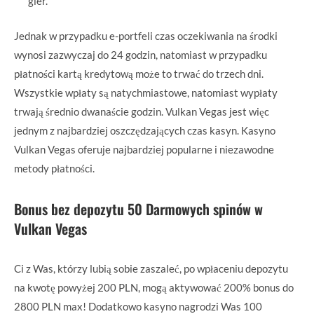
gier.
Jednak w przypadku e-portfeli czas oczekiwania na środki
wynosi zazwyczaj do 24 godzin, natomiast w przypadku
płatności kartą kredytową może to trwać do trzech dni.
Wszystkie wpłaty są natychmiastowe, natomiast wypłaty
trwają średnio dwanaście godzin. Vulkan Vegas jest więc
jednym z najbardziej oszczędzających czas kasyn. Kasyno
Vulkan Vegas oferuje najbardziej popularne i niezawodne
metody płatności.
Bonus bez depozytu 50 Darmowych spinów w
Vulkan Vegas
Ci z Was, którzy lubią sobie zaszaleć, po wpłaceniu depozytu
na kwotę powyżej 200 PLN, mogą aktywować 200% bonus do
2800 PLN max! Dodatkowo kasyno nagrodzi Was 100