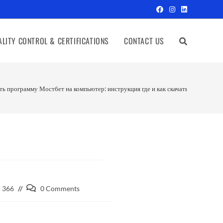
LITY CONTROL & CERTIFICATIONS
CONTACT US
ть программу Мостбет на компьютер: инструкция где и как скачать Mostbet д
- 366
0 Comments