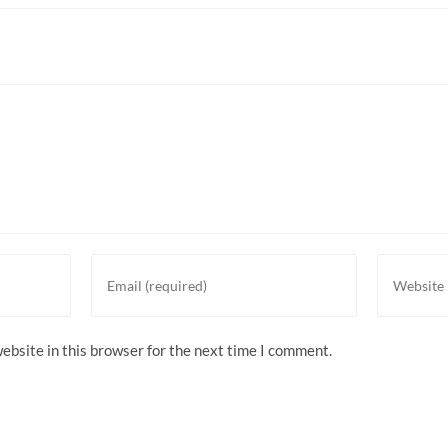
ebsite in this browser for the next time I comment.