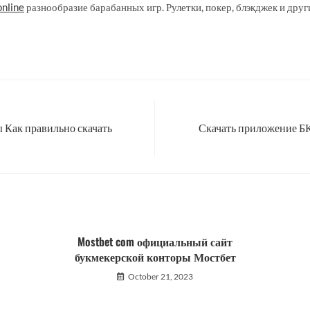
online
разнообразие барабанных игр. Рулетки, покер, блэкджек и дру
 Как правильно скачать
Скачать приложение БК
Mostbet com официальный сайт
букмекерской конторы Мостбет
October 21, 2023