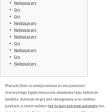
Najlepsze gry
Gry
Gry
Najlepsze gry
Najlepsze gry
Najlepsze gry
Gry
Najlepsze gry
Gry
Najlepsze gry
Pharaoh Slots to umiejscowiona w rzeczywistości
starożytnego Egiptu klasyczna układanka typu Jednoręki
bandyta. Automat do gry jest obsługiwany w aż siedmiu
językach, a zatem wybierz
hot to burn extreme automaty
ten,