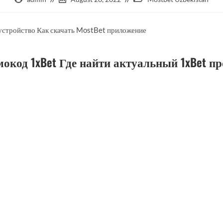
 устройство Как скачать MostBet приложение
код 1xBet Где найти актуальный 1xBet п