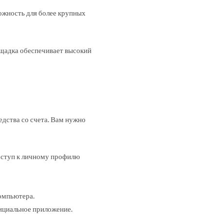
ожность для более крупных
лощадка обеспечивает высокий
едства со счета. Вам нужно
доступ к личному профилю
омпьютера.
фициальное приложение.