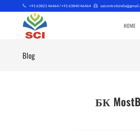
+91 63821 46464 / +91 63840 46464
saicontrolsindia@gmail.
HOME
Blog
БК MostB