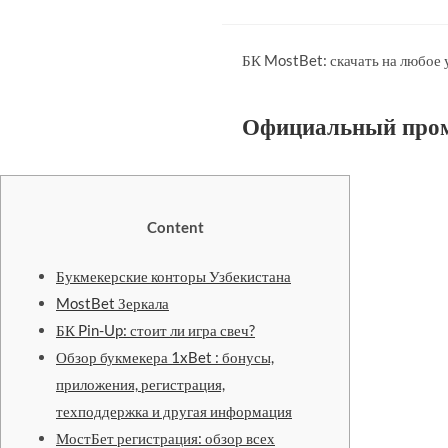
БК MostBet: скачать на любое
Официальный промо
Content
Букмекерские конторы Узбекистана
MostBet Зеркала
БК Pin-Up: стоит ли игра свеч?
Обзор букмекера 1xBet : бонусы,
приложения, регистрация,
техподдержка и другая информация
МостБет регистрация: обзор всех