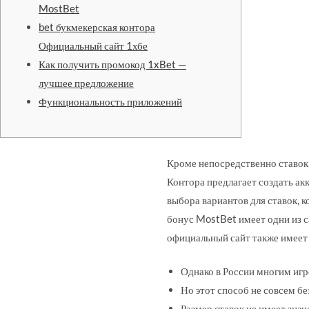
MostBet
bet букмекерская контора
Официальный сайт 1хбе
Как получить промокод 1xBet —
лучшее предложение
Функциональность приложений
Кроме непосредственно ставок
Контора предлагает создать ак
выбора вариантов для ставок, 
бонус MostBet имеет одни из с
официальный сайт также имеет
Однако в России многим игр
Но этот способ не совсем бе
Размер ставок не имеет знач