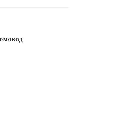
ромокод