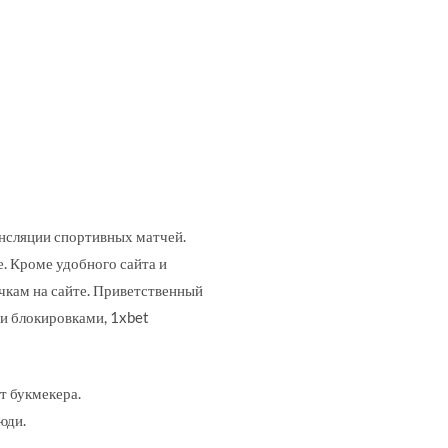
ансляции спортивных матчей.
е. Кроме удобного сайта и
ичкам на сайте. Приветственный
ми блокировками, 1xbet
т букмекера.
юди.