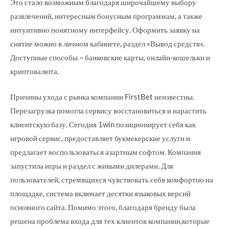
Это стало возможным благодаря широчайшему выбору
развлечений, интересным бонусным программам, а также
интуитивно понятному интерфейсу. Оформить заявку на
снятие можно в личном кабинете, раздел «Вывод средств».
Доступные способы – банковские карты, онлайн-кошельки и
криптовалюта.
Причины ухода с рынка компании FirstBet неизвестны.
Перезагрузка помогла сервису восстановиться и нарастить
клиентскую базу. Сегодня 1win позиционирует себя как
игровой сервис, предоставляет букмекерские услуги и
предлагает воспользоваться азартным софтом. Компания
запустила игры и раздел с живыми дилерами. Для
пользователей, стремящихся чувствовать себя комфортно на
площадке, система включает десятки языковых версий
основного сайта. Помимо этого, благодаря бренду была
решена проблема входа для тех клиентов компании,которые