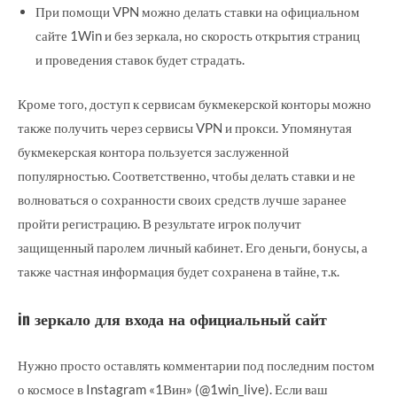
При помощи VPN можно делать ставки на официальном
сайте 1Win и без зеркала, но скорость открытия страниц
и проведения ставок будет страдать.
Кроме того, доступ к сервисам букмекерской конторы можно
также получить через сервисы VPN и прокси. Упомянутая
букмекерская контора пользуется заслуженной
популярностью. Соответственно, чтобы делать ставки и не
волноваться о сохранности своих средств лучше заранее
пройти регистрацию. В результате игрок получит
защищенный паролем личный кабинет. Его деньги, бонусы, а
также частная информация будет сохранена в тайне, т.к.
in зеркало для входа на официальный сайт
Нужно просто оставлять комментарии под последним постом
о космосе в Instagram «1Вин» (@1win_live). Если ваш