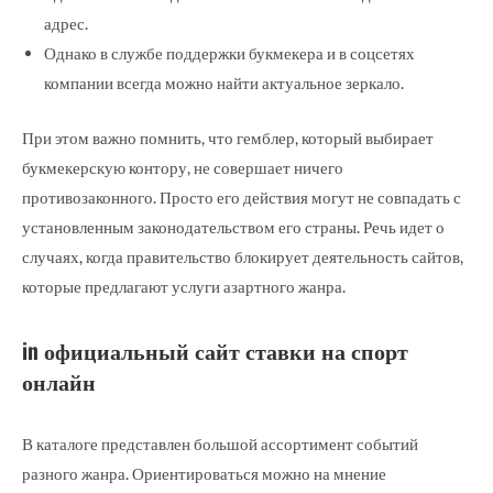
адрес.
Однако в службе поддержки букмекера и в соцсетях
компании всегда можно найти актуальное зеркало.
При этом важно помнить, что гемблер, который выбирает
букмекерскую контору, не совершает ничего
противозаконного. Просто его действия могут не совпадать с
установленным законодательством его страны. Речь идет о
случаях, когда правительство блокирует деятельность сайтов,
которые предлагают услуги азартного жанра.
in официальный сайт ставки на спорт
онлайн
В каталоге представлен большой ассортимент событий
разного жанра. Ориентироваться можно на мнение