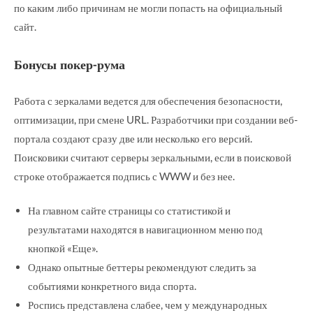
по каким либо причинам не могли попасть на официальный
сайт.
Бонусы покер-рума
Работа с зеркалами ведется для обеспечения безопасности,
оптимизации, при смене URL. Разработчики при создании веб-
портала создают сразу две или несколько его версий.
Поисковики считают серверы зеркальными, если в поисковой
строке отображается подпись с WWW и без нее.
На главном сайте страницы со статистикой и
результатами находятся в навигационном меню под
кнопкой «Еще».
Однако опытные беттеры рекомендуют следить за
событиями конкретного вида спорта.
Роспись представлена слабее, чем у международных