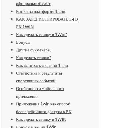
официальный сайт
Рынки на платформе 1 вин
КАК ЗАРЕГИСТРИРОВАТЬСЯ В
БК 1WIN
Как сделать ставку в 1Win?
Бонусы
Другие букмекеры
Как делать ставки?
Как выиграть в казино 1 вин
Статистика и результаты
спортивных событий
Особенности мобильного
приложения
Приложения 1win как способ
бесперебойного доступа к БК
Как сделать ставку в 1WIN
Бонусы и акции 1Win