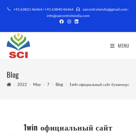
+91 63821 46464 / +91 63840 46464
saicontrolsindia@gmail.com ;
info@saicontrolsindia.com
MENU
Blog
>
2022
>
May
>
7
>
Blog
>
1win официальный сайт букмекерской 
1win официальный сайт