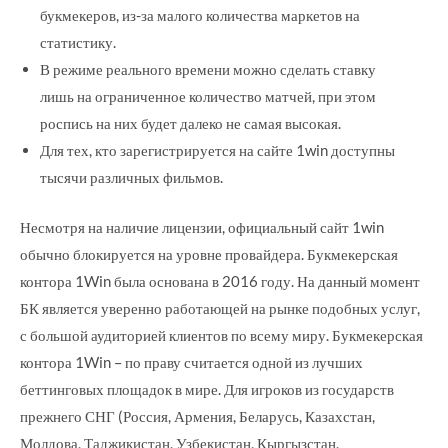
букмекеров, из-за малого количества маркетов на
статистику.
В режиме реального времени можно сделать ставку
лишь на ограниченное количество матчей, при этом
роспись на них будет далеко не самая высокая.
Для тех, кто зарегистрируется на сайте 1win доступны
тысячи различных фильмов.
Несмотря на наличие лицензии, официальный сайт 1win
обычно блокируется на уровне провайдера. Букмекерская
контора 1Win была основана в 2016 году. На данный момент
БК является уверенно работающей на рынке подобных услуг,
с большой аудиторией клиентов по всему миру. Букмекерская
контора 1Win – по праву считается одной из лучших
беттинговых площадок в мире. Для игроков из государств
прежнего СНГ (Россия, Армения, Беларусь, Казахстан,
Молдова, Таджикистан, Узбекистан, Кыргызстан,