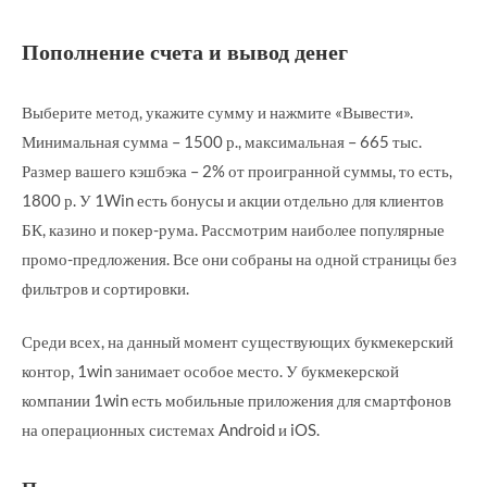
Пополнение счета и вывод денег
Выберите метод, укажите сумму и нажмите «Вывести».
Минимальная сумма – 1500 р., максимальная – 665 тыс.
Размер вашего кэшбэка – 2% от проигранной суммы, то есть,
1800 р. У 1Win есть бонусы и акции отдельно для клиентов
БК, казино и покер-рума. Рассмотрим наиболее популярные
промо-предложения. Все они собраны на одной страницы без
фильтров и сортировки.
Среди всех, на данный момент существующих букмекерский
контор, 1win занимает особое место. У букмекерской
компании 1win есть мобильные приложения для смартфонов
на операционных системах Android и iOS.