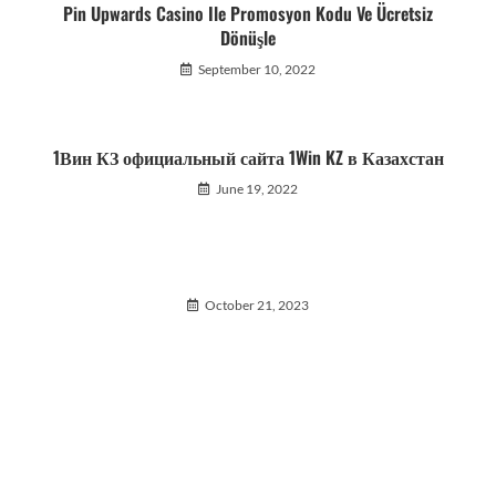
Pin Upwards Casino Ile Promosyon Kodu Ve Ücretsiz
Dönüşle
September 10, 2022
1Вин КЗ официальный сайта 1Win KZ в Казахстан
June 19, 2022
October 21, 2023