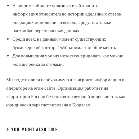
В личном кабинете пользователей хранится
информация относительно истории сделанных ставок,
операциях пополнения и вывода средств, а также
настройки персональных данных.
Среди всех, на данный момент существующих
букмекерский контор, 1win занимает особое место.
Для повышения уровня нужно генерировать как можно
больше рейка за столами.
Мы подготовили необходимую для игроков информацию о
операторе на этом сайте. Организация работает на
территории России без соответствующей лицензии, так как
юридически зарегистрирована в Кюрасао.
YOU MIGHT ALSO LIKE