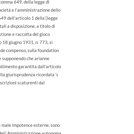
 comma 649, della legge di
ocietà e l’amministrazione dello
49 dell’articolo 1 della [legge
ali a disposizione, a titolo di
tione e raccolta del gioco
o 18 giugno 1931, n. 773, si
e de compenso, sulla foundation
che supponendo che arianne
bilimento garantita dall’articolo
lla giurisprudenza ricordata ‘s
scrizioni scaturenti dal
ne male impotence esterne, sono
e dell´Amministrazione autonoma