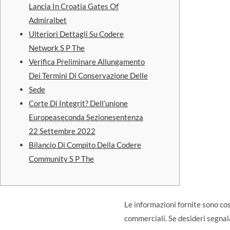
Lancia In Croatia Gates Of
Admiralbet
Ulteriori Dettagli Su Codere
Network S P The
Verifica Preliminare Allungamento
Dei Termini Di Conservazione Delle
Sede
Corte Di Integrit? Dell’unione
Europeaseconda Sezionesentenza
22 Settembre 2022
Bilancio Di Compito Della Codere
Community S P The
Le informazioni fornite sono cos
commerciali. Se desideri segnala