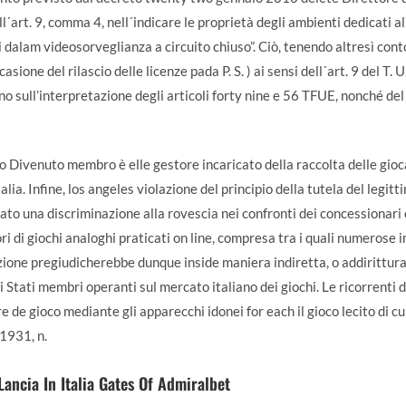
l´art. 9, comma 4, nell´indicare le proprietà degli ambienti dedicati a
dalam videosorveglianza a circuito chiuso”. Ciò, tenendo altresì conto
sione del rilascio delle licenze pada P. S. ) ai sensi dell´art. 9 del T. U.
o sull’interpretazione degli articoli forty nine e 56 TFUE, nonché del
o Divenuto membro è elle gestore incaricato della raccolta delle gi
alia. Infine, los angeles violazione del principio della tutela del legi
o una discriminazione alla rovescia nei confronti dei concessionari co
ri di giochi analoghi praticati on line, compresa tra i quali numerose 
zione pregiudicherebbe dunque inside maniera indiretta, o addirittura 
i Stati membri operanti sul mercato italiano dei giochi. Le ricorrenti d
e de gioco mediante gli apparecchi idonei for each il gioco lecito di cu
 1931, n.
ancia In Italia Gates Of Admiralbet