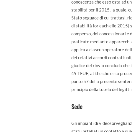
conoscenza che esso osta ad una
stabilità per il 2015, la quale,
Stato seguace di cui trattasi, r
di stabilità for each elle 2015] 
compenso, dei concessionari e d
praticato mediante apparecchi di
applica a ciascun operatore dell
dei relativi accordi contrattua
giudice del rinvio concluda che 
49 TFUE, at the che esso proceda
punto 57 della presente sentenza
principio della tutela del legit
Sede
Gli impianti di videosorveglian
stati installati in contatto a