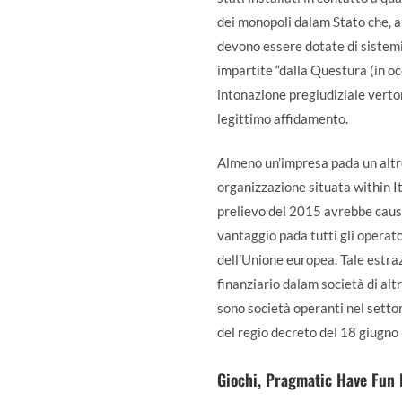
dei monopoli dalam Stato che, al
devono essere dotate di sistemi 
impartite “dalla Questura (in occa
intonazione pregiudiziale verton
legittimo affidamento.
Almeno un’impresa pada un altr
organizzazione situata within It
prelievo del 2015 avrebbe causat
vantaggio pada tutti gli operato
dell’Unione europea. Tale estra
finanziario dalam società di altr
sono società operanti nel settor
del regio decreto del 18 giugno
Giochi, Pragmatic Have Fun L