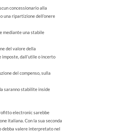
scun concessionario alla
 una ripartizione dell’onere
te mediante una stabile
ne del valore della
 imposte, dall’utile o incerto
buzione del compenso, sulla
da saranno stabilite inside
rofitto electronic sarebbe
ione italiana. Con la sua seconda
nto debba valere interpretato nel