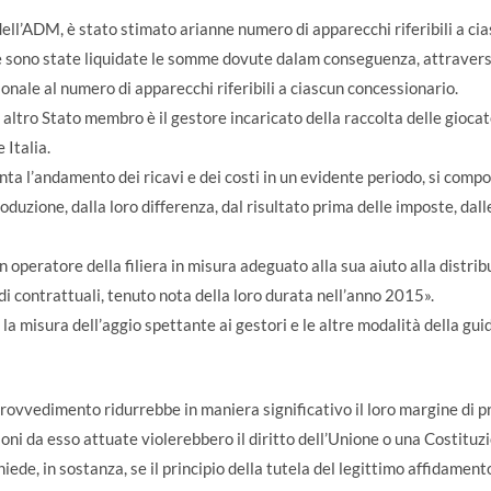
ll’ADM, è stato stimato arianne numero di apparecchi riferibili a cia
 sono state liquidate le somme dovute dalam conseguenza, attraverso
ionale al numero di apparecchi riferibili a ciascun concessionario.
ltro Stato membro è il gestore incaricato della raccolta delle gioca
 Italia.
ta l’andamento dei ricavi e dei costi in un evidente periodo, si compo
oduzione, dalla loro differenza, dal risultato prima delle imposte, dalle
 operatore della filiera in misura adeguato alla sua aiuto alla distri
di contrattuali, tenuto nota della loro durata nell’anno 2015».
a misura dell’aggio spettante ai gestori e le altre modalità della gui
provvedimento ridurrebbe in maniera significativo il loro margine di p
zioni da esso attuate violerebbero il diritto dell’Unione o una Costituz
chiede, in sostanza, se il principio della tutela del legittimo affidame