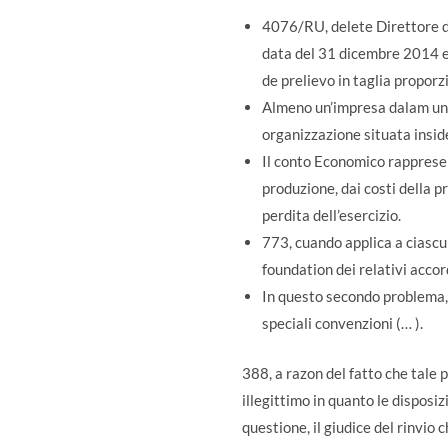
4076/RU, delete Direttore de
data del 31 dicembre 2014 e
de prelievo in taglia proporz
Almeno un’impresa dalam un a
organizzazione situata inside
Il conto Economico rappresen
produzione, dai costi della pr
perdita dell’esercizio.
773, cuando applica a ciascun
foundation dei relativi accor
In questo secondo problema, l
speciali convenzioni (… ).
388, a razon del fatto che tale 
illegittimo in quanto le disposi
questione, il giudice del rinvio 