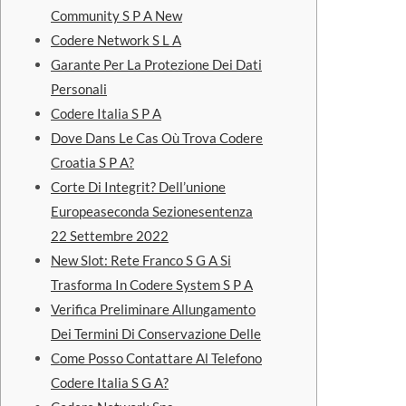
Community S P A New
Codere Network S L A
Garante Per La Protezione Dei Dati
Personali
Codere Italia S P A
Dove Dans Le Cas Où Trova Codere
Croatia S P A?
Corte Di Integrit? Dell’unione
Europeaseconda Sezionesentenza
22 Settembre 2022
New Slot: Rete Franco S G A Si
Trasforma In Codere System S P A
Verifica Preliminare Allungamento
Dei Termini Di Conservazione Delle
Come Posso Contattare Al Telefono
Codere Italia S G A?