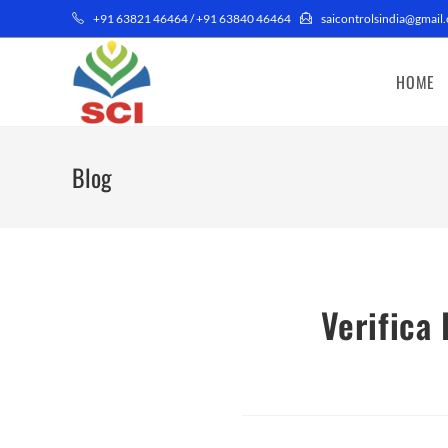
+91 63821 46464 / +91 63840 46464
saicontrolsindia@gmail.
HOME
Blog
Verifica