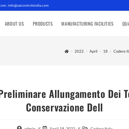
com ; info@saicontrolsindia.com
ABOUT US
PRODUCTS
MANUFACTURING FACILITIES
QUA
>
2022
>
April
>
18
>
Codere It
 Preliminare Allungamento Dei T
Conservazione Dell
admin
April 18, 2022
Codere Italy