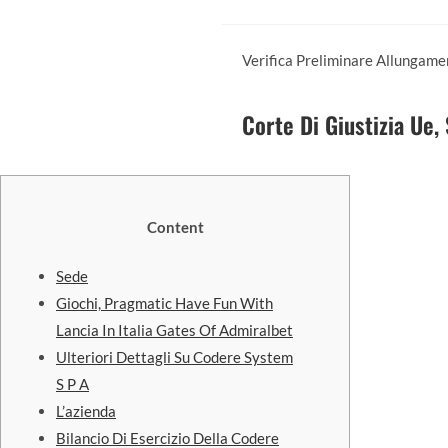
Verifica Preliminare Allungame
Corte Di Giustizia Ue
Content
Sede
Giochi, Pragmatic Have Fun With
Lancia In Italia Gates Of Admiralbet
Ulteriori Dettagli Su Codere System
S P A
L’azienda
Bilancio Di Esercizio Della Codere