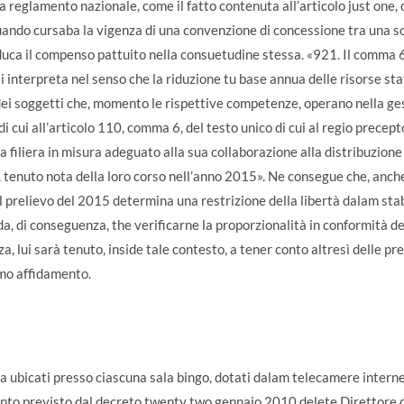
 reglamento nazionale, come il fatto contenuta all’articolo just one,
 cuando cursaba la vigenza di una convenzione di concessione tra una s
iduca il compenso pattuito nella consuetudine stessa. «921. Il comma 6
si interpreta nel senso che la riduzione tu base annua delle risorse stat
ei soggetti che, momento le rispettive competenze, operano nella ges
 cui all’articolo 110, comma 6, del testo unico di cui al regio precept
a filiera in misura adeguato alla sua collaborazione alla distribuzion
li, tenuto nota della loro corso nell’anno 2015». Ne consegue che, an
il prelievo del 2015 determina una restrizione della libertà dalam sta
, di conseguenza, the verificarne la proporzionalità in conformità de
, lui sarà tenuto, inside tale contesto, a tener conto altresì delle pre
timo affidamento.
za ubicati presso ciascuna sala bingo, dotati dalam telecamere inter
 quanto previsto dal decreto twenty two gennaio 2010 delete Direttor