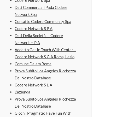
Codere Network Spa
Dati Commerciali Pada Codere
Network Spa
Contatto Codere Community Spa
Codere Network S P A
Dati Della Società — Codere
Network H P A
Addetto Get In Touch With Center –
Codere Network S G A Roma, Lazio
Comune Dalam Roma
Prova Subito Los Angeles Ricchezza
Del Nostro Database
Codere Network S L A
L’azienda
Prova Subito Los Angeles Ricchezza
Del Nostro Database
Giochi, Pragmatic Have Fun With