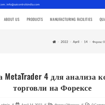
com ; info@saicontrolsindia.com
ABOUT US
PRODUCTS
MANUFACTURING FACILITIES
QUA
>
2022
>
April
>
14
>
Форекс О
 MetaTrader 4 для анализа к
торговли на Форексе
admin
April 14, 2022
Форекс Обучение
0 Comme