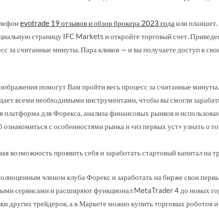
елефон
evotrade 19 отзывов и обзор брокера 2023 года
или планшет. 
ициальную страницу IFC Markets и откройте торговый счет. Привед
сс за считанные минуты. Пара кликов — и вы получаете доступ к сво
зображения помогут Вам пройти весь процесс за считанные минуты.
дает всеми необходимыми инструментами, чтобы вы смогли зарабат
я платформа для Форекса, анализа финансовых рынков и использован
ознакомиться с особенностями рынка и «из первых уст» узнать о то
ая возможность проявить себя и заработать стартовый капитал на т
полноценным членом клуба Форекс и заработать на бирже свои первы
ыми сервисами и расширяют функционал MetaTrader 4 до новых го
ки других трейдеров, а в Маркете можно купить торговых роботов и