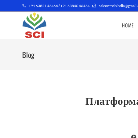
+91 63821 46464 / +91 63840 46464
saicontrolsindia@gmail.
HOME
Blog
Платформа