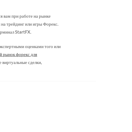
я вам при работе на рынке
 на трейдинг или игры Форекс.
рминал StartFX.
 экспертными оценками того или
й рынок форекс для
е виртуальные сделки,