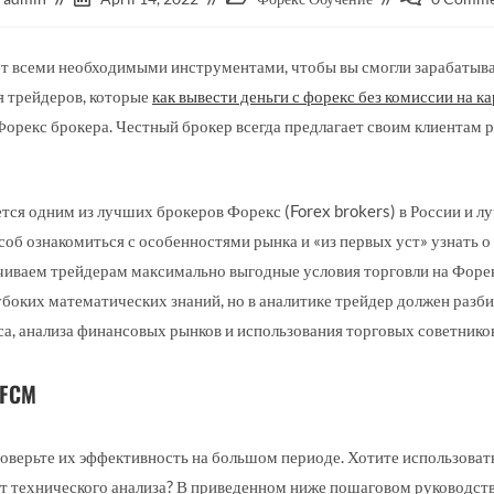
т всеми необходимыми инструментами, чтобы вы смогли зарабатыва
я трейдеров, которые
как вывести деньги с форекс без комиссии на к
Форекс брокера. Честный брокер всегда предлагает своим клиентам р
тся одним из лучших брокеров Форекс (Forex brokers) в России и 
б ознакомиться с особенностями рынка и «из первых уст» узнать о 
чиваем трейдерам максимально выгодные условия торговли на Форек
боких математических знаний, но в аналитике трейдер должен разби
а, анализа финансовых рынков и использования торговых советников
IFCM
роверьте их эффективность на большом периоде. Хотите использоват
 технического анализа? В приведенном ниже пошаговом руководств