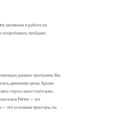
ex-активами и работе на
т попробовать трейдинг.
 помощью данных программ, Вы
азать движение цены. Кроме
влять торги самостоятельно.
апиталом Forex — это
 — это основные факторы, на