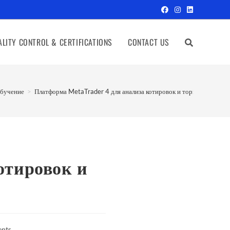
LITY CONTROL & CERTIFICATIONS
CONTACT US
бучение
>
Платформа MetaTrader 4 для анализа котировок и торговли на Фо
отировок и
nts